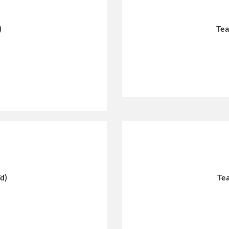
)
Tea
/d)
Tea